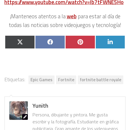
https://www.youtube.com/watch?v=Ib7tFWNE5Ho
¡Manteneos atentos a la
web
para estar al día de
todas las noticias sobre videojuegos y tecnología!
Compartir
Compartir
Compartir
Compa
X
Facebook
Pinterest
Linked
en
en
en
en
(Twitter)
Etiquetas:
Epic Games
Fortnite
fortnite battle royale
Yunith
Persona, dibujante y pintora. Me gusta
escribir y la fotografía. Estudiante en gráfica
publicitaria. Gran amante de los videojuegos