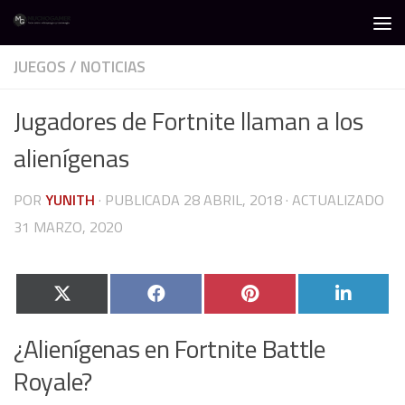
Debajo del contenido
JUEGOS
/
NOTICIAS
Jugadores de Fortnite llaman a los
alienígenas
POR
YUNITH
· PUBLICADA
28 ABRIL, 2018
· ACTUALIZADO
31 MARZO, 2020
Compartir
Compartir
Compartir
Compa
X
Facebook
Pinterest
Linked
en
en
en
en
(Twitter)
¿Alienígenas en Fortnite Battle
Royale?