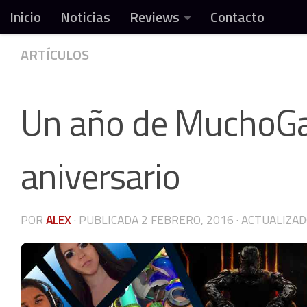
Inicio
Noticias
Reviews
Contacto
Debajo del contenido
ARTÍCULOS
Todo sobre video
Un año de MuchoGa
aniversario
POR
ALEX
· PUBLICADA
2 FEBRERO, 2016
· ACTUALIZA