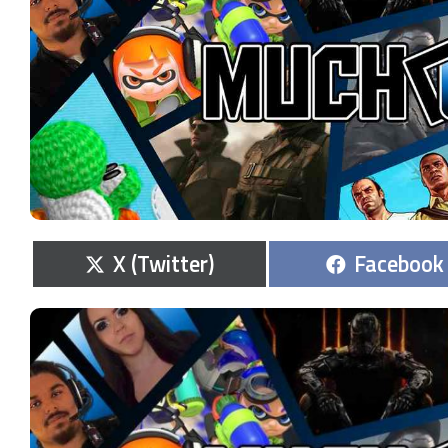
Compartir
Comparti
X (Twitter)
Facebook
en
en