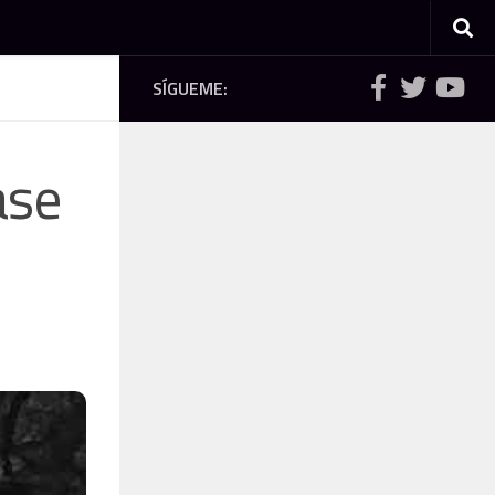
SÍGUEME:
ase