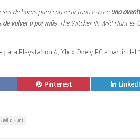
les de horas para convertir todo eso en
una avent
s de volver a por más
. The Witcher III: Wild Hunt es 
e para Playstation 4, Xbox One y PC a partir del
r
Compartir
Compar
Pinterest
Linked
en
en
I: Wild Hunt