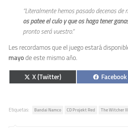
“Literalmente hemos pasado decenas de mi
os patee el culo y que os haga tener gana
pronto será vuestro.”
Les recordamos que el juego estará disponibl
mayo
de este mismo año.
Compartir
Comparti
X (Twitter)
Facebook
en
en
Etiquetas:
Bandai Namco
CD Projekt Red
The Witcher II