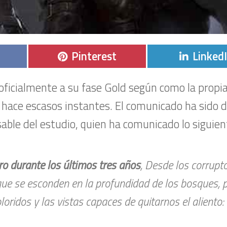
r
Compartir
Compar
Pinterest
Linked
en
en
oficialmente a su fase Gold según como la propi
hace escasos instantes. El comunicado ha sido 
sable del estudio, quien ha comunicado lo siguien
 durante los últimos tres años
, Desde los corrupt
ue se esconden en la profundidad de los bosques,
loridos y las vistas capaces de quitarnos el aliento: