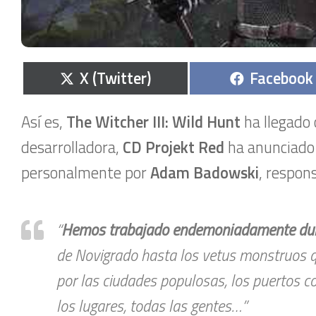
Compartir
Comparti
X (Twitter)
Facebook
en
en
Así es,
The Witcher III: Wild Hunt
ha llegado 
desarrolladora,
CD Projekt Red
ha anunciado 
personalmente por
Adam Badowski
, respon
“
Hemos trabajado endemoniadamente duro
de Novigrado hasta los vetus monstruos q
por las ciudades populosas, los puertos co
los lugares, todas las gentes…”