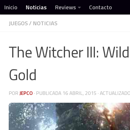
Inicio
Noticias
Reviews
Contacto
Debajo del contenido
JUEGOS
/
NOTICIAS
Todo sobre video
The Witcher III: Wil
Gold
POR
JEPCO
· PUBLICADA
16 ABRIL, 2015
· ACTUALIZAD