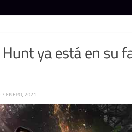
juegos y gaming
d Hunt ya está en su f
O
7 ENERO, 2021