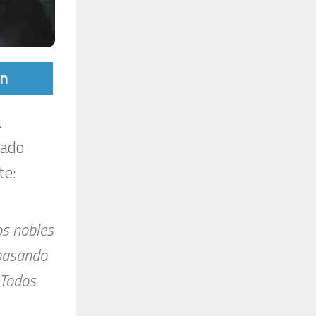
tir
In
a
dado
te:
os nobles
 pasando
 Todos