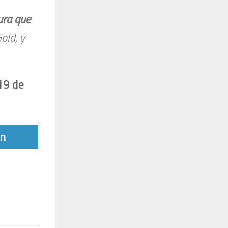
ura que
Gold, y
19 de
tir
In