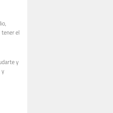
io,
 tener el
udarte y
 y