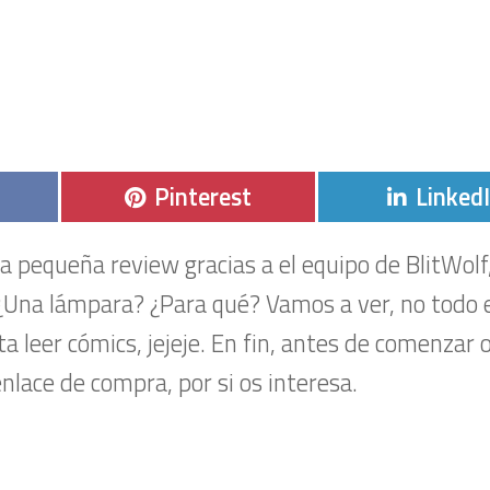
r
Compartir
Compar
Pinterest
Linked
en
en
a pequeña review gracias a el equipo de BlitWolf
 ¿Una lámpara? ¿Para qué? Vamos a ver, no todo 
 leer cómics, jejeje. En fin, antes de comenzar 
nlace de compra, por si os interesa.