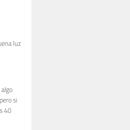
buena luz
 algo
pero si
os 40