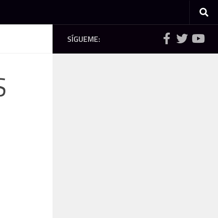
SÍGUEME:
S