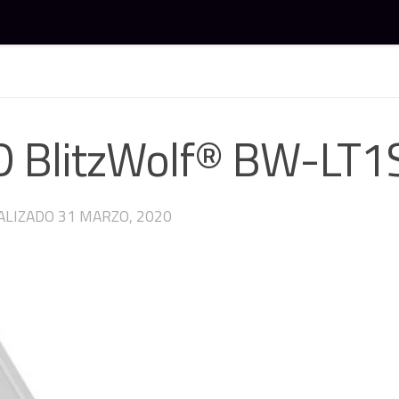
juegos y gaming
D BlitzWolf® BW-LT1
ALIZADO
31 MARZO, 2020