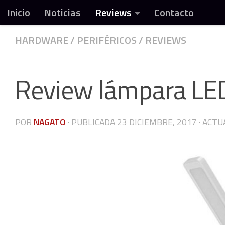
Inicio
Noticias
Reviews
Contacto
Debajo del contenido
HARDWARE
/
PERIFÉRICOS
/
REVIEWS
Todo sobre video
Review lámpara LE
POR
NAGATO
· PUBLICADA
23 DICIEMBRE, 2017
· ACTU