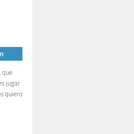
tir
In
, que
es jugar
os quiero